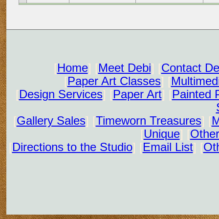
[
Home
] [
Meet Debi
] [
Contact De
[
Paper Art Classes
] [
Multimed
[
Design Services
] [
Paper Art
] [
Painted 
[
Gallery Sales
] [
Timeworn Treasures
] [
M
[
Unique
] [
Other
[
Directions to the Studio
] [
Email List
] [
Oth