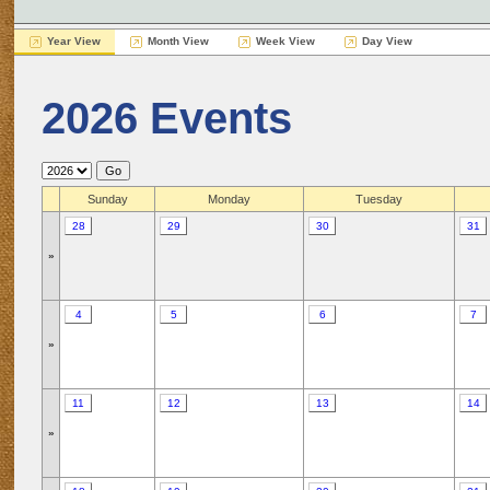
Year View
Month View
Week View
Day View
2026 Events
Sunday
Monday
Tuesday
28
29
30
31
»
4
5
6
7
»
11
12
13
14
»